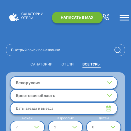
НАПИСАТЬ В MAX
САНАТОРИИ
ОТЕЛИ
ВСЕ ТУРЫ
Белоруссия
Брестская область
Даты заезда и выезда
ночей
взрослых
детей
7
2
0