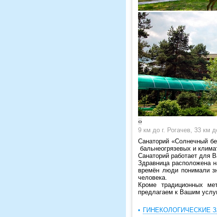
‹
›
9 км до г. Рогачев, 33 км д
Санаторий «Солнечный бе
бальнеогрязевых и клима
Санаторий работает для В
Здравница расположена н
времён люди понимали з
человека.
Кроме традиционных мет
предлагаем к Вашим услу
ГИНЕКОЛОГИЧЕСКИЕ 