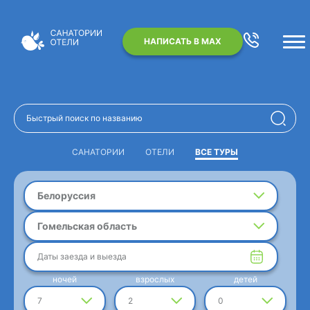
НАПИСАТЬ В MAX
САНАТОРИИ
ОТЕЛИ
ВСЕ ТУРЫ
Белоруссия
Гомельская область
Даты заезда и выезда
ночей
взрослых
детей
7
2
0