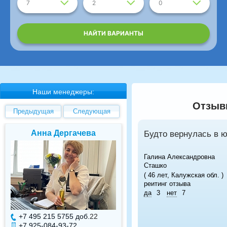
7
2
0
НАЙТИ ВАРИАНТЫ
Наши менеджеры:
Отзывы
Предыдущая
Следующая
Анна Дергачева
Елена Валуев
Будто вернулась в 
Галина Александровна
Сташко
( 46 лет, Калужская обл. )
реитинг отзыва
да
3
нет
7
+7 495 215 5755 доб.
22
+7 495 215 5755 доб.
+7 925-084-93-72
+7 925-084-93-71