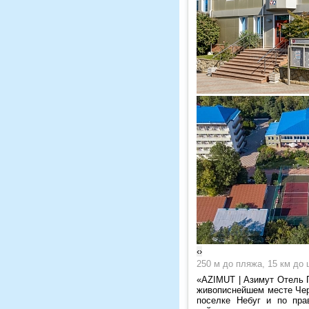
‹
›
250 м до пляжа, 15 км до 
«AZIMUT | Азимут Отель 
живописнейшем месте Чер
поселке Небуг и по пра