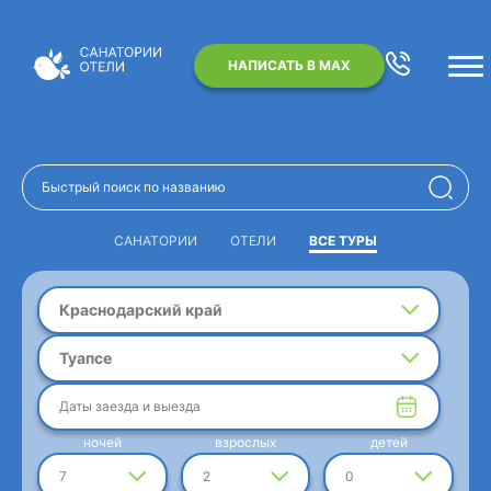
НАПИСАТЬ В MAX
САНАТОРИИ
ОТЕЛИ
ВСЕ ТУРЫ
Краснодарский край
Туапсе
Даты заезда и выезда
ночей
взрослых
детей
7
2
0