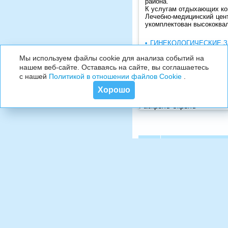
района.
К услугам отдыхающих к
Лечебно-медицинский це
укомплектован высококва
ГИНЕКОЛОГИЧЕСКИЕ 
СЕРДЕЧНО-СОСУДИСТ
Мы используем файлы cookie для анализа событий на
нашем веб-сайте. Оставаясь на сайте, вы соглашаетесь
с нашей
Политикой в отношении файлов Cookie
Показать цены
.
Хорошо
УЗНАТЬ НАЛИЧИЕ МЕСТ
Раскрыть
Скрыть
№
Название от
© 2006 - 2026 г. Все права защищены. Официальный сайт туроператор
Контакты:
Москва
+7 (495) 215-5755