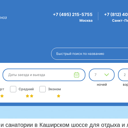
+7 (495) 215-5755
+7 (812) 4
гноз
Москва
Санкт-П
Даты заезда и выезда
7
2
ночей
вз
рт
Средний
Эконом
и санатории в Каширском шоссе для отдыха и 