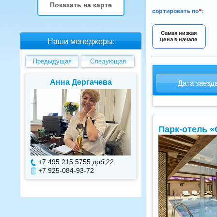
Показать на карте
сортировать
по
*
:
Самая низкая
цена в начале
Наши менеджеры:
Предыдущая
Следующая
Анна Дергачева
Елена В
Дата заезд
Парк-отель 
+7 495 215 5755 доб.
22
+7 495 215 575
+7 925-084-93-72
+7 925-084-93