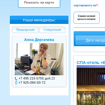
Показать на карте
сортировать
по
*
:
Самая низкая
цена в начале
Наши менеджеры:
Предыдущая
Следующая
Анна Дергачева
Елена В
Дата заезд
СПА-отель «B
+7 495 215 5755 доб.
22
+7 495 215 575
+7 925-084-93-72
+7 925-084-93