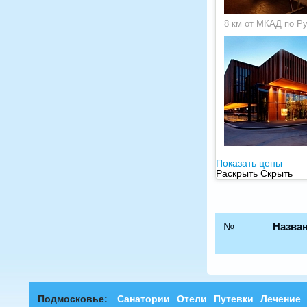
8 км от МКАД по Р
Показать цены
Раскрыть
Скрыть
№
Назван
Подмосковье:
Санатории
Отели
Путевки
Лечение