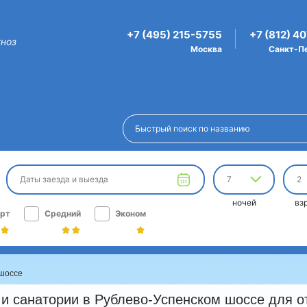
+7 (495) 215-5755
+7 (812) 4
гноз
Москва
Санкт-П
Даты заезда и выезда
7
2
ночей
вз
рт
Средний
Эконом
 шоссе
и санатории в Рублево-Успенском шоссе для от