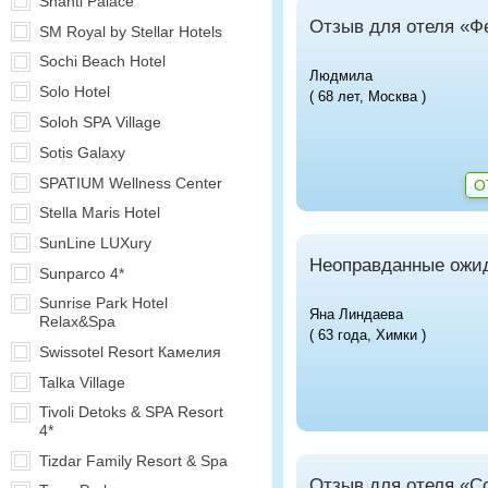
Shanti Palace
Отзыв для отеля «Фе
SM Royal by Stellar Hotels
Sochi Beach Hotel
Людмила
Solo Hotel
( 68 лет, Москва )
Soloh SPA Village
Sotis Galaxy
SPATIUM Wellness Center
О
Stella Maris Hotel
SunLine LUXury
Неоправданные ожи
Sunparco 4*
Sunrise Park Hotel
Яна Линдаева
Relax&Spa
( 63 года, Химки )
Swissotel Resort Камелия
Talka Village
Tivoli Detoks & SPA Resort
4*
Tizdar Family Resort & Spa
Отзыв для отеля «С