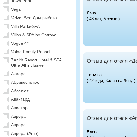
Town Park
Vega
Лана
Velvet Sea Дом рыбака
( 48 лет, Москва )
Villa Park&SPA
Villas & SPA by Ostrova
Vogue 4*
Volna Family Resort
Zenith Resort Hotel & SPA
Отзыв для отеля «Д
Ultra All inclusive
А-море
Татьяна
( 42 года, Калач на Дону )
Абрикос плюс
Абсолют
Авангард
Авиатор
Аврора
Отзыв для отеля «Art
Аврора
Елена
Аврора (Аше)