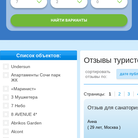
7
2
0
НАЙТИ ВАРИАНТЫ
Список объектов:
Отзывы турист
Undersun
сортировать
дате пуб
Апартаменты Сочи парк
отзывы по:
ЖК
«Маринист»
Страницы:
1
2
3
3 Мушкетера
7 Небо
Отзыв для санатори
8 AVENUE 4*
Анна
Abrikos Garden
( 29 лет, Москва )
Alcont