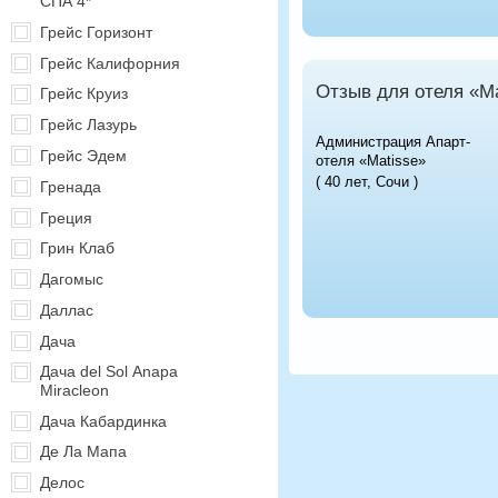
СПА 4*
Грейс Горизонт
Грейс Калифорния
Отзыв для отеля «Ma
Грейс Круиз
Грейс Лазурь
Администрация Апарт-
Грейс Эдем
отеля «Matisse»
( 40 лет, Сочи )
Гренада
Греция
Грин Клаб
Дагомыс
Даллас
Дача
Дача del Sol Anapa
Miracleon
Дача Кабардинка
Де Ла Мапа
Делос