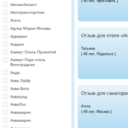
( 40 лет, Ярославль )
Автомобилист
Автотранспортник
Агата
Адлер Мэрии Москвы
Отзыв для отеля «Art
Адмирал
Азария
Татьяна
Азимут Отель Прометей
( 40 лет, Подольск )
Азимут Парк отель
Виноградная
Аида
Аква Лайф
Аква-Вита
Отзыв для санатори
Акваград
АкваЛоо
Алла
( 49 лет, Москва )
Аквамарин
Аквамарин