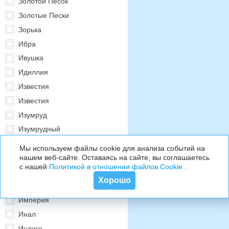
Золотой Песок
Золотые Пески
Зорька
Ибра
Ивушка
Идиллия
Известия
Известия
Изумруд
Изумрудный
Илиада
Мы используем файлы cookie для анализа событий на
Илона
нашем веб-сайте. Оставаясь на сайте, вы соглашаетесь
с нашей
Политикой в отношении файлов Cookie
.
им. Фрунзе
Хорошо
Имера
Империя
Инал
Индиго