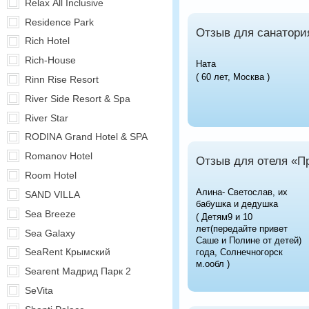
Relax All Inclusive
Residence Park
Отзыв для санатори
Rich Hotel
Rich-House
Ната
( 60 лет, Москва )
Rinn Rise Resort
River Side Resort & Spa
River Star
RODINA Grand Hotel & SPA
Romanov Hotel
Отзыв для отеля «П
Room Hotel
Алина- Светослав, их
SAND VILLA
бабушка и дедушка
Sea Breeze
( Детям9 и 10
лет(передайте привет
Sea Galaxy
Саше и Полине от детей)
SeaRent Крымский
года, Солнечногорск
м.ообл )
Searent Мадрид Парк 2
SeVita