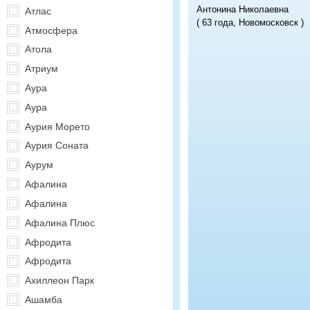
Антонина Николаевна
Атлас
( 63 года, Новомосковск )
Атмосфера
Атола
Атриум
Аура
Аура
Аурия Морето
Аурия Соната
Аурум
Афалина
Афалина
Афалина Плюс
Афродита
Афродита
Ахиллеон Парк
Ашамба