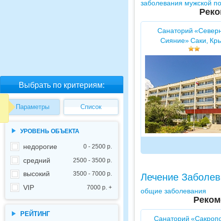
заболевания мужской п
Реко
Санаторий «Север
Сияние» Саки, Кр
Выбрать по критериям:
Параметры
Список
УРОВЕНЬ ОБЪЕКТА
недорогие
0 - 2500 р.
средний
2500 - 3500 р.
высокий
3500 - 7000 р.
Лечение Заболев
VIP
7000 р. +
общие заболевания
Реком
РЕЙТИНГ
Санаторий «Сакроп