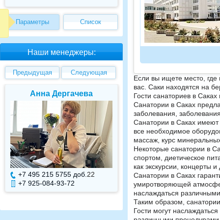
Параметры
Список
Наши менеджеры:
Предыдущая
Следующая
Если вы ищете место, где 
вас. Саки находятся на бе
Анна Дергачева
Елена Валуев
Гости санаториев в Саках 
Санатории в Саках предла
заболевания, заболевания
Санатории в Саках имеют 
все необходимое оборудов
массаж, курс минеральных
Некоторые санатории в Са
спортом, диетическое пит
как экскурсии, концерты и
+7 495 215 5755 доб.
22
+7 495 215 5755 доб.
Санатории в Саках гарант
+7 925-084-93-72
+7 925-084-93-71
умиротворяющей атмосферо
наслаждаться различными 
Таким образом, санатории
Гости могут наслаждатьс
различными процедурами д