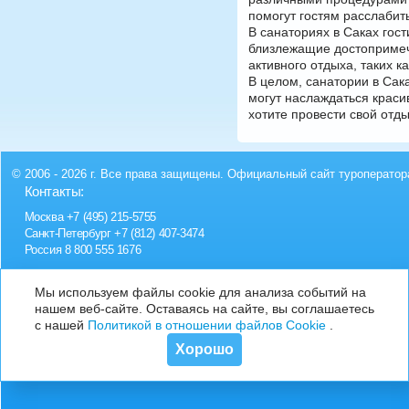
помогут гостям расслабит
В санаториях в Саках гос
близлежащие достопримеча
активного отдыха, таких к
В целом, санатории в Сак
могут наслаждаться крас
хотите провести свой отды
© 2006 - 2026 г. Все права защищены. Официальный сайт туроператор
Контакты:
Москва
+7 (495) 215-5755
Санкт-Петербург
+7 (812) 407-3474
Россия
8 800 555 1676
Мы используем файлы cookie для анализа событий на
нашем веб-сайте. Оставаясь на сайте, вы соглашаетесь
с нашей
Политикой в отношении файлов Cookie
.
Хорошо