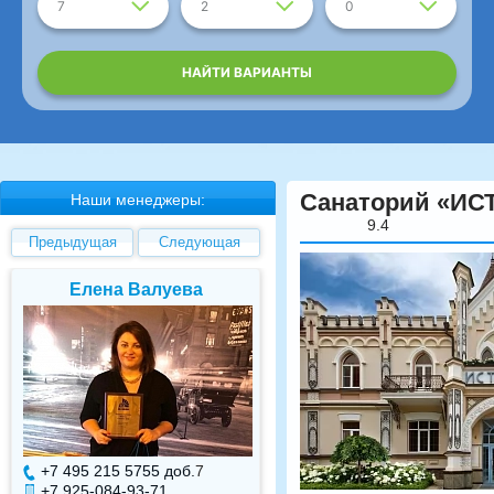
7
2
0
НАЙТИ ВАРИАНТЫ
Санаторий «ИС
Наши менеджеры:
9.4
Предыдущая
Следующая
Елена Валуева
Светлана Гарбуз
+7 495 215 5755 доб.
7
+7 495 215 5755 доб.
+7 925-084-93-71
+7 925-084-93-70