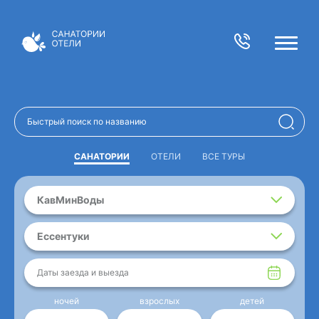
САНАТОРИИ
ОТЕЛИ
ВСЕ ТУРЫ
КавМинВоды
Ессентуки
Даты заезда и выезда
ночей
взрослых
детей