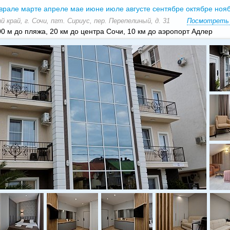
врале
марте
апреле
мае
июне
июле
августе
сентябре
октябре
ноя
 край, г. Сочи, пгт. Сириус, пер. Перепелиный, д. 31
Посмотреть 
0 м до пляжа, 20 км до центра Сочи, 10 км до аэропорт Адлер