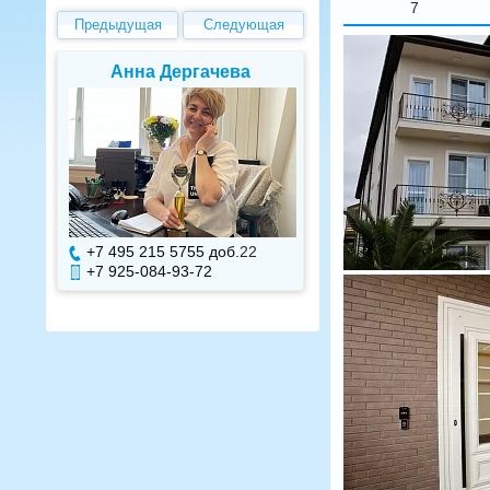
7
Предыдущая
Следующая
Елена Валуева
Светлана Г
+7 495 215 5755 доб.
7
+7 495 215 575
+7 925-084-93-71
+7 925-084-93