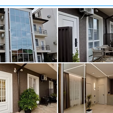
арбузова
Александр
5 доб.
2
+7 495 215 5755 доб.
5
-70
+7 925-903-05-93