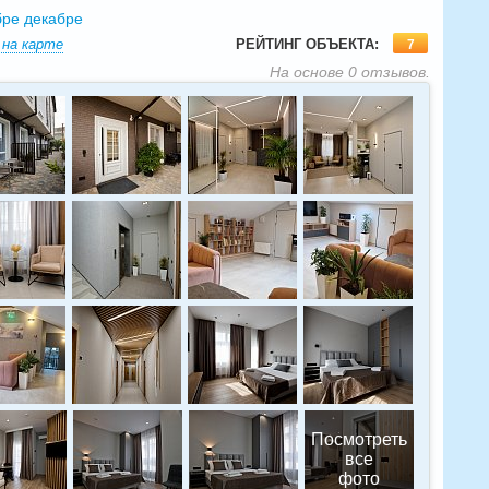
бре
декабре
на карте
РЕЙТИНГ ОБЪЕКТА:
7
На основе
0
отзывов.
Посмотреть
все
фото