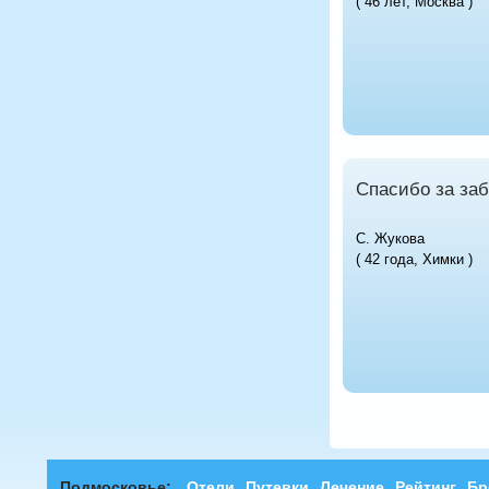
( 46 лет, Москва )
Спасибо за заб
С. Жукова
( 42 года, Химки )
Подмосковье:
Отели
Путевки
Лечение
Рейтинг
Бр