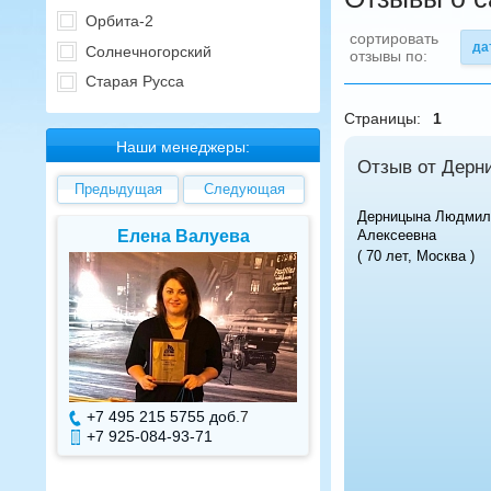
Орбита-2
сортировать
да
Солнечногорский
отзывы по:
Старая Русса
Страницы:
1
Наши менеджеры:
Отзыв от Дерн
Предыдущая
Следующая
Дерницына Людмил
Алексеевна
Елена Валуева
Светлана Г
( 70 лет, Москва )
+7 495 215 5755 доб.
7
+7 495 215 575
+7 925-084-93-71
+7 925-084-93