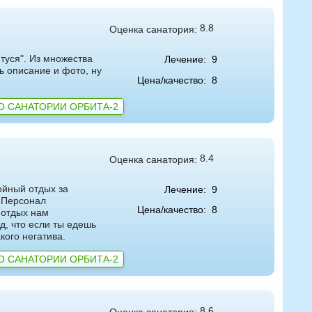
8.8
Оценка санатория:
туся". Из множества
Лечение:
9
ь описание и фото, ну
Цена/качество:
8
О САНАТОРИИ ОРБИТА-2
8.4
Оценка санатория:
ойный отдых за
Лечение:
9
. Персонал
Цена/качество:
8
 отдых нам
д, что если ты едешь
кого негатива.
О САНАТОРИИ ОРБИТА-2
8.6
Оценка санатория: