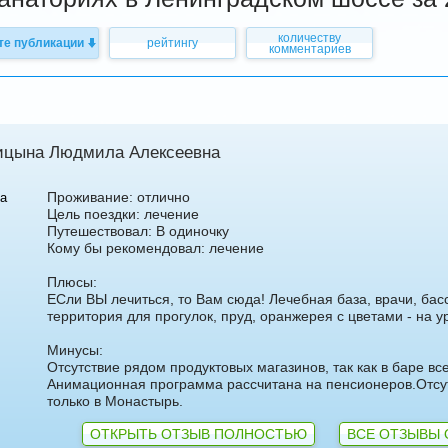
количеству
те публикации
рейтингу
комментариев
ицына Людмила Алексеевна
Проживание: отлично
а
Цель поездки: лечение
арбузова
Александр
Путешествовал: В одиночку
Кому бы рекомендовал: лечение
Плюсы:
ЕСли ВЫ лечиться, то Вам сюда! Лечебная база, врачи, бас
территория для прогулок, пруд, оранжерея с цветами - на у
Минусы:
Отсутствие рядом продуктовых магазинов, так как в баре вс
5 доб.
2
+7 495 215 5755 доб.
5
Анимационная программа рассчитана на пенсионеров.Отсут
-70
+7 925-903-05-93
только в Монастырь.
ОТКРЫТЬ ОТЗЫВ ПОЛНОСТЬЮ
ВСЕ ОТЗЫВЫ 