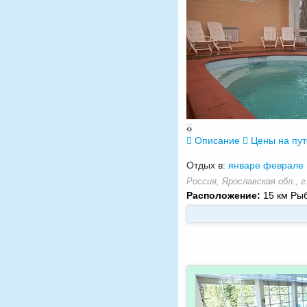
‹
›
Описание
Цены на пу
Отдых в:
январе
феврале
Россия, Ярославская обл., г
Расположение:
15 км Рыб