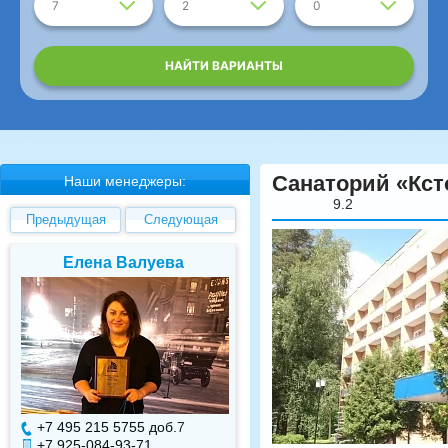
7
2
0
НАЙТИ ВАРИАНТЫ
Санаторий «Кст
Наши менеджеры:
9.2
Предыдущая
Следующая
Елена Валуева
Светлана Гарбуз
+7 495 215 5755 доб.
7
+7 495 215 5755 доб.
+7 925-084-93-71
+7 925-084-93-70